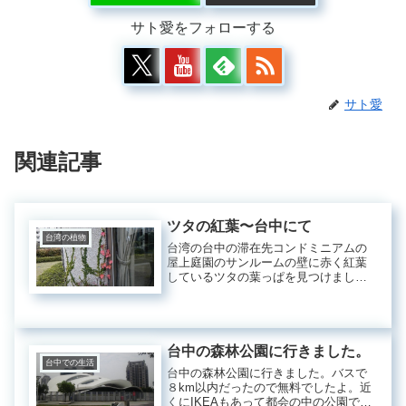
サト愛をフォローする
サト愛
関連記事
ツタの紅葉〜台中にて
台湾の植物
台湾の台中の滞在先コンドミニアムの
屋上庭園のサンルームの壁に赤く紅葉
しているツタの葉っぱを見つけまし
た。亜熱帯だけど紅葉するんですね＾
＾朝晩、温度が下がるからかな？色が
きれいです。
台中の森林公園に行きました。
台中での生活
台中の森林公園に行きました。バスで
８km以内だったので無料でしたよ。近
くにIKEAもあって都会の中の公園でし