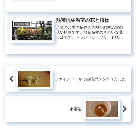
た＾＾甘い香りもしますよ。公園にも
街中にもあちこちにプルメリアが咲い
ています。でもたいてい高さがあるの
ですよ。赤いプルメリアです。見える
熱帯雨林温室の花と植物
か...
台湾の植物
台湾の台中の植物園の熱帯雨林温室の
花や植物です。観葉植物のきれいな葉
っぱです。トランペットツリーも咲い
ていました。近づくとこんな感じです
＾＾可愛いです。チランジアです。こ
れはイチジクの仲間みたいです。説明
です。たわわに実っています＾＾光と
葉...
ファインドールで白猫ボンを作りました
水果茶