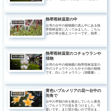
た。少し丘になっていて周りの高層ビ
ルが見えるのが面白かったです。イベ
ント広場にもなっています。豆科の木
の黄色い花です。可愛いです。上...
熱帯雨林温室の中
台湾の植物
台湾の台中の植物園の真ん中にある熱
帯雨林温室に入ってみました。こちら
は外の寄せ植えコーナーです。熱帯雨
林館は水曜日の朝１０時までに入館し
ても２０元必要でした。安いですね＾
＾日本円で約５４円くらいかな。入り
口で迎えてくれたのは可愛いこちらユ
ー...
熱帯雨林温室のコチョウランや
台湾の植物
植物
台湾の台中の植物園の熱帯雨林温室の
中のコチョウランたちやその他の植物
です。白いコチョウラン（胡蝶蘭）で
す。紫のランです。これはエビネラン
に似ていますが、何でしょうか。こち
らもきれいです。説明もあります。い
ろんな花があるみたいですね。このピ
黄色いプルメリアの花〜台中の
ン...
台中の風景
街角で
台中の早朝の街を散歩していたら黄色
いプルメリアの花を見つけました。可
愛いです。まだ背が低いので写せまし