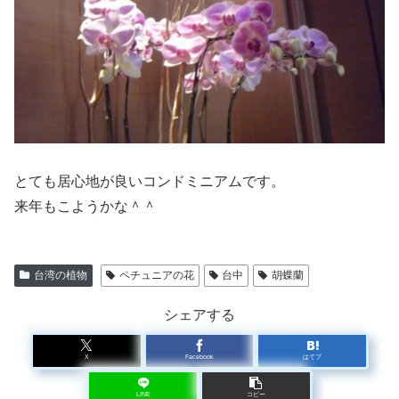
とても居心地が良いコンドミニアムです。
来年もこようかな＾＾
台湾の植物
ペチュニアの花
台中
胡蝶蘭
シェアする
X
Facebook
はてブ
LINE
コピー