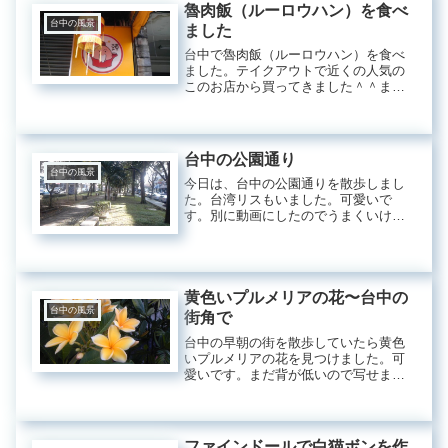
魯肉飯（ルーロウハン）を食べ
台中の風景
ました
台中で魯肉飯（ルーロウハン）を食べ
ました。テイクアウトで近くの人気の
このお店から買ってきました＾＾まだ
開店前の写真です。こんな箱に入って
います。25元です。中を開けるとこん
な感じです。一見、今一歩な見た目で
すね。去年、このお店で、魯肉麺の
台中の公園通り
方...
台中の風景
今日は、台中の公園通りを散歩しまし
た。台湾リスもいました。可愛いで
す。別に動画にしたのでうまくいけば
アップします。スリーピングハイビス
カスという名前でもあるウナズキヒメ
フヨウの花も咲いていました。眠って
るみたいに垂れ下がって咲きます。花
は開...
黄色いプルメリアの花〜台中の
台中の風景
街角で
台中の早朝の街を散歩していたら黄色
いプルメリアの花を見つけました。可
愛いです。まだ背が低いので写せまし
た＾＾甘い香りもしますよ。公園にも
街中にもあちこちにプルメリアが咲い
ています。でもたいてい高さがあるの
ですよ。赤いプルメリアです。見える
ファインドールで白猫ボンを作