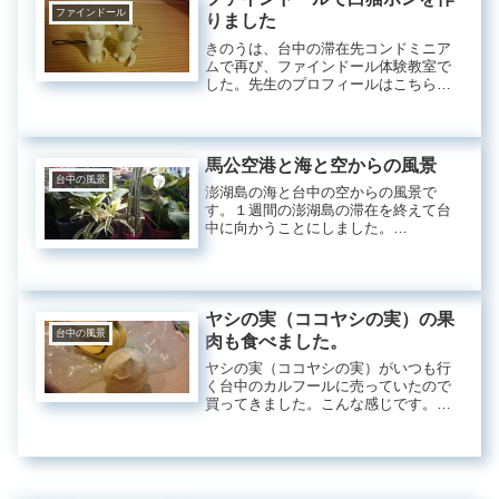
か...
ファインドール
りました
きのうは、台中の滞在先コンドミニア
ムで再び、ファインドール体験教室で
した。先生のプロフィールはこちらで
す。樹脂粘土で作る人形ファインドー
ル今回は、やはり私のファンタジー小
説のレンと愛のミラクルワールドに出
てくる白猫のボンたちを作りました
馬公空港と海と空からの風景
よ。...
台中の風景
澎湖島の海と台中の空からの風景で
す。１週間の澎湖島の滞在を終えて台
中に向かうことにしました。
(2013/6/24)UNI AIRの馬公空港発１０：
３５の飛行機をWEBで予約しておきま
したよ。前もって中国語の先生に教え
てもらっていたので１回失...
ヤシの実（ココヤシの実）の果
台中の風景
肉も食べました。
ヤシの実（ココヤシの実）がいつも行
く台中のカルフールに売っていたので
買ってきました。こんな感じです。周
りを削って食べやすくしてあるようで
す。台湾バナナと並べてみました。包
丁で上の柔らかそうな所を開けてみる
ことにします。中からヤシの実ジュー
ス...