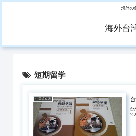
海外の
海外台
短期留学
台
中国語会話
台
て