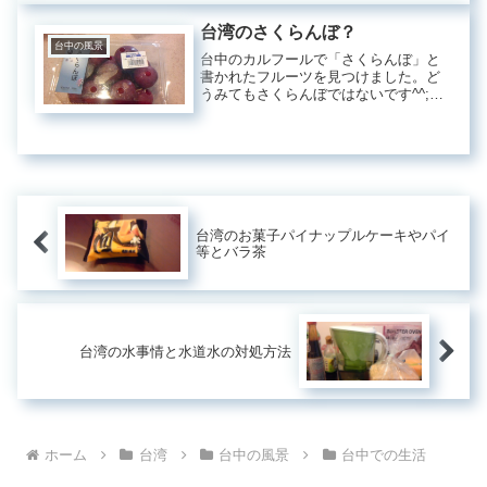
庭園月が見えていました。きれいで
す。角度を変えてみました。朝日が昇
台湾のさくらんぼ？
ってき...
台中の風景
台中のカルフールで「さくらんぼ」と
書かれたフルーツを見つけました。ど
うみてもさくらんぼではないです^^;見
た目は、こんな感じです。姫リンゴみ
たいに見えます。１個取り出しまし
た。洗って並べると可愛いです。食べ
てみるとプラムの仲間でした。甘酸
っ...
台湾のお菓子パイナップルケーキやパイ
等とバラ茶
台湾の水事情と水道水の対処方法
ホーム
台湾
台中の風景
台中での生活