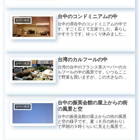
にもブドウやマンゴーのアイスも買っ
ていたのですが、写真を撮る前になく
なりました^^;こちらは、タロイモの...
台中のコンドミニアムの中
台中の風景
台中の滞在中のコンドミニアムの中で
す。すごく広くて立派でした。暮らし
やすそうです。ゆっくり休みました＾
＾
台湾のカルフールの中
台中の風景
台湾の台中のフランス系スーパーのカ
ルフールの中の風景です。いつもここ
で野菜も買いますが、この大きなのは
台湾産の山芋です。あまりに大きくて
立派だったので写真をとりました＾＾
横は、カボチャや大根です。こちら
は、何かのイベントかな？可愛い陶器
の入...
台中の振英会館の屋上からの街
台中の風景
の風景と空
台中の振英会館の屋上からの街の風景
と空の様子です。夏（６月の終わり）
で早朝の５時くらいに見えた風景で
す。屋上庭園の花たちはこちらの記事
をどうぞ→台中の振英会館の夏の屋上