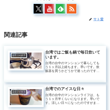
サト愛
関連記事
台湾ではご飯も鍋で毎日炊いて
台中での生活
います。
台湾の台中のマンションで暮らしても
う１ヶ月以上経ちます。早いです。炊
飯器を買うかどうかで迷ったのですが
鍋で炊いたら簡単に炊けて美味しかっ
たので毎日、このお鍋でご飯を炊いて
います。出来上がったばかりで少しふ
きこぼれています^^;忘れないように...
台湾でのアイスな日々
台中での生活
台湾の台中のマンションライフは、も
う１ヶ月半くらいになります。早いで
す。涼しい日々になったのですがまだ
まだ、アイスな日々の我が家です。他