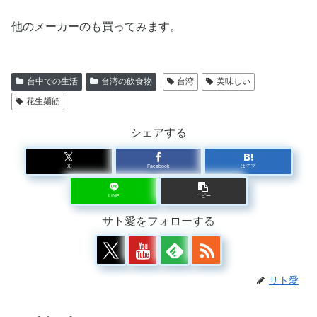
他のメーカーのも買ってみます。
台中での生活
台湾の飲食物
台湾
美味しい
花生麺筋
シェアする
X
Facebook
はてブ
LINE
コピー
サト愛をフォローする
サト愛