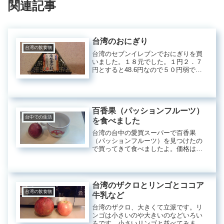
関連記事
台湾のおにぎり
台湾の飲食物
台湾のセブンイレブンでおにぎりを買
いました。１８元でした。１円２．７
円とすると48.6円なので５０円弱で
す。中はこんな感じです。ポテトサラ
ダが入っていました。日本の味に似て
いて美味しかったです。こちらは康福
茶と太陽餅とケーキです。どれも美
味...
百香果（パッションフルーツ）
台中での生活
を食べました
台湾の台中の愛買スーパーで百香果
（パッションフルーツ）を見つけたの
で買ってきて食べましたよ。価格は１
個１５元（４５円）くらいかな？忘れ
ました^^;沖縄に住んでいた時にベラン
ダで育てていたので懐かしかったです
＾＾半分に割るとこんなです。種ご
台湾のザクロとリンゴとココア
と...
台湾の飲食物
牛乳など
台湾のザクロ、大きくて立派です。リ
ンゴは小さいのや大きいのなどいろい
ろです。小さいリンゴと並べてみまし