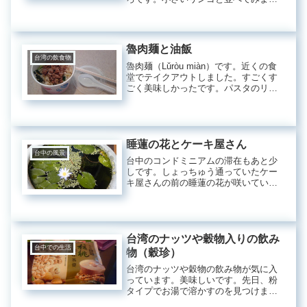
た。リンゴが１０元でザクロが３５元
です。あとココア牛乳かな？こちらが
美味しかったです。こちらの茶色い卵
と不明の食べ物は今一歩の味でした。
魯肉麺と油飯
ど...
台湾の飲食物
魯肉麺（Lǔròu miàn）です。近くの食
堂でテイクアウトしました。すごくす
ごく美味しかったです。パスタのリン
グイネみたいな平べったい柔らかな麺
に鶏のそぼろとニラともやしが入って
いました。スープはほとんど入ってい
なかったです。中華風のそぼ...
睡蓮の花とケーキ屋さん
台中の風景
台中のコンドミニアムの滞在もあと少
しです。しょっちゅう通っていたケー
キ屋さんの前の睡蓮の花が咲いていま
した。可愛いです。どれも美味しいで
すがマッフィンみたいなチョコレート
色のお菓子（２８元）が一番好きで
す。このケーキ（５０元）は日本のケ
ーキ...
台湾のナッツや穀物入りの飲み
台中での生活
物（穀珍）
台湾のナッツや穀物の飲み物が気に入
っています。美味しいです。先日、粉
タイプでお湯で溶かすのを見つけまし
た。オーツ麦やくるみやアーモンドや